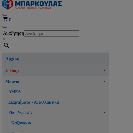
Μενού
Καλάθι
0
πλοήγησης
Μενού
Αναζήτηση
πλοήγησης
×
Αρχική
E-shop
Μπάνιο
ΑΜΕΑ
Εξαρτήματα - Ανταλλακτικά
Είδη Υγιεινής
Καζανάκια