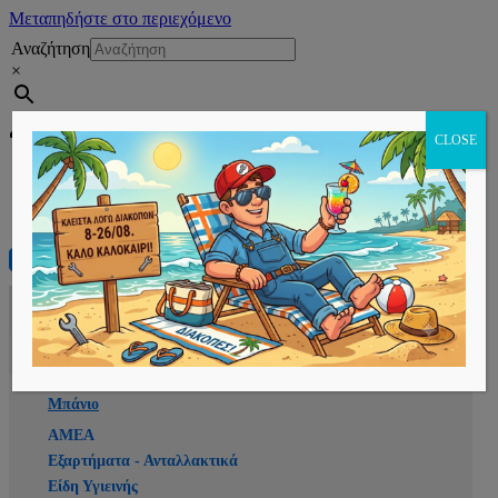
Μεταπηδήστε στο περιεχόμενο
Αναζήτηση
×
Εγγραφή
CLOSE
Αρχική
E-shop
Μπάνιο
ΑΜΕΑ
Εξαρτήματα - Ανταλλακτικά
Είδη Υγιεινής