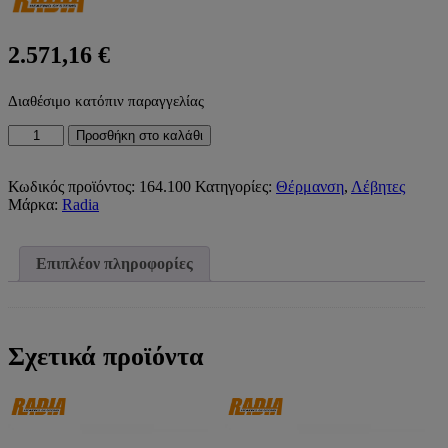
2.571,16
€
Διαθέσιμο κατόπιν παραγγελίας
ΛΕΒΗΤΑΣ
Προσθήκη στο καλάθι
ΠΕΤΡΕΛΑΙΟΥ-
ΑΕΡΙΟΥ
ΑΝΤΑΛΛΑΚΤΙΚΟΣ
Κωδικός προϊόντος:
164.100
Κατηγορίες:
Θέρμανση
,
Λέβητες
ΧΑΛΥΒΔΙΝΟΣ
Μάρκα:
Radia
P100
100.000kcal/h
116,28kW
Επιπλέον πληροφορίες
RADIA)
ποσότητα
Σχετικά προϊόντα