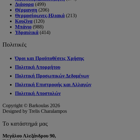
Διάφορα
(499)
Θέρμανση
(206)
Θερμοσίφωνες-Ηλιακά
(213)
Κουζίνα
(120)
Μπάνιο
(988)
Υδραυλικά
(414)
Πολιτικές
Όροι και Προϋποθέσεις Χρήσης
Πολιτική Απορρήτου
Πολιτική Προσωπικών Δεδομένων
Πολιτική Επιστροφής και Αλλαγών
Πολιτική Αποστολών
Copyright © Barkoulas 2026
Designed by Trelis Charalampos
Το κατάστημά μας
Μεγάλου Αλεξάνδρου 90,