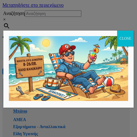
Μεταπηδήστε στο περιεχόμενο
Αναζήτηση
×
Εγγραφή
CLOSE
Αρχική
E-shop
Μπάνιο
ΑΜΕΑ
Εξαρτήματα - Ανταλλακτικά
Είδη Υγιεινής