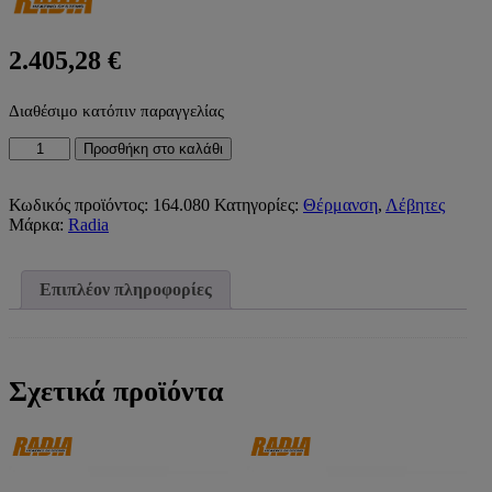
2.405,28
€
Διαθέσιμο κατόπιν παραγγελίας
ΛΕΒΗΤΑΣ
Προσθήκη στο καλάθι
ΠΕΤΡΕΛΑΙΟΥ-
ΑΕΡΙΟΥ
ΑΝΤΑΛΛΑΚΤΙΚΟΣ
Κωδικός προϊόντος:
164.080
Κατηγορίες:
Θέρμανση
,
Λέβητες
ΧΑΛΥΒΔΙΝΟΣ
Μάρκα:
Radia
P80
80.000kcal/h
93,02kW
Επιπλέον πληροφορίες
RADIA)
ποσότητα
Σχετικά προϊόντα