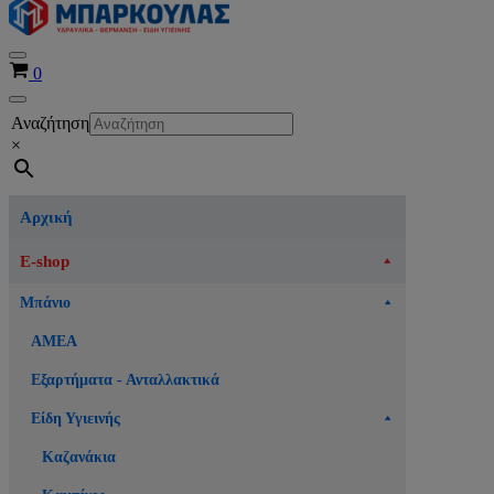
Μενού
Καλάθι
0
πλοήγησης
Μενού
Αναζήτηση
πλοήγησης
×
Αρχική
E-shop
Μπάνιο
ΑΜΕΑ
Εξαρτήματα - Ανταλλακτικά
Είδη Υγιεινής
Καζανάκια