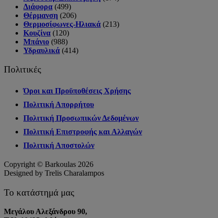
Διάφορα
(499)
Θέρμανση
(206)
Θερμοσίφωνες-Ηλιακά
(213)
Κουζίνα
(120)
Μπάνιο
(988)
Υδραυλικά
(414)
Πολιτικές
Όροι και Προϋποθέσεις Χρήσης
Πολιτική Απορρήτου
Πολιτική Προσωπικών Δεδομένων
Πολιτική Επιστροφής και Αλλαγών
Πολιτική Αποστολών
Copyright © Barkoulas 2026
Designed by Trelis Charalampos
Το κατάστημά μας
Μεγάλου Αλεξάνδρου 90,