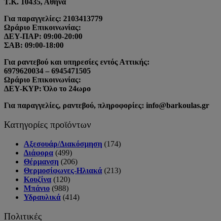
Τ.Κ. 10435, Αθήνα
Για παραγγελίες: 2103413779
Ωράριο Επικοινωνίας:
ΔΕΥ-ΠΑΡ: 09:00-20:00
ΣΑΒ: 09:00-18:00
Για ραντεβού και υπηρεσίες εντός Αττικής:
6979620034 – 6945471505
Ωράριο Επικοινωνίας:
ΔΕΥ-ΚΥΡ: Όλο το 24ωρο
Για παραγγελίες, ραντεβού, πληροφορίες: info@barkoulas.gr
Κατηγορίες προϊόντων
Αξεσουάρ/Διακόσμηση
(174)
Διάφορα
(499)
Θέρμανση
(206)
Θερμοσίφωνες-Ηλιακά
(213)
Κουζίνα
(120)
Μπάνιο
(988)
Υδραυλικά
(414)
Πολιτικές