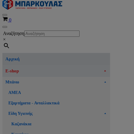
Μενού
Καλάθι
0
πλοήγησης
Μενού
Αναζήτηση
πλοήγησης
×
Αρχική
E-shop
Μπάνιο
ΑΜΕΑ
Εξαρτήματα - Ανταλλακτικά
Είδη Υγιεινής
Καζανάκια