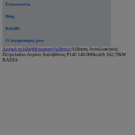
Επικοινωνία
Blog
Καλάθι
Ο λογαριασμός μου
Αρχική σελίδα
\
Θέρμανση
\
Λέβητες
\
Λέβητας Ανταλλακτικός
Πετρελαίου-Αερίου Χαλύβδινος P140 140.000kcal/h 162,79kW
RADIA