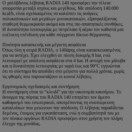
Ο χαλύβδινος λέβητας RADIA 140 προσφέρει την τέλεια
ισορροπία μεταξύ ισχύος και μεγέθους. Με απόδοση 140.000
kcal/h, είναι σχεδιασμένος να καλύπτει τις ανάγκες
πολυκατοικιών και μεγάλων μονοκατοικιών, εξασφαλίζοντας
σταθερή θερμοκρασία ακόμα και στις πιο απαιτητικές συνθήκες.
Η δυνατότητα λειτουργίας με πετρέλαιο ή αέριο τον καθιστά μια
ευέλικτη επένδυση για κάθε σύγχρονο δίκτυο θέρμανσης.
Ποιότητα κατασκευής και μέγιστη ασφάλεια
Όπως όλη η σειρά RADIA, ο 140άρης είναι κατασκευασμένος
για να αντέχει. Έχει ελεγχθεί σε πίεση δοκιμής 8 bar, ενώ
λειτουργεί με απόλυτη ασφάλεια στα 4 bar. Η αντοχή του χάλυβα
και η δυνατότητα λειτουργίας με υγρά έως και 90°C εγγυώνται
ότι το σύστημα θα αποδίδει στο μέγιστο για πολλά χρόνια, χωρίς
τις φθορές που παρουσιάζουν οι κοινοί λέβητες.
Εργονομικός σχεδιασμός και συντήρηση
Η συντήρηση είναι το “κλειδί” για την οικονομία καυσίμου. Το
άνοιγμα της πόρτας του RADIA 140 επιτρέπει τον άμεσο
καθαρισμό του εσωτερικού, αποτρέποντας τη συσσώρευση
καταλοίπων που μειώνουν την απόδοση. Ο λέβητας παραδίδεται
δεμένος, έτοιμος για εγκατάσταση, ενώ η συμβατότητά του με
τον πίνακα οργάνων RADIA προσφέρει στον χρήστη τον πλήρη
έλεγχο της μονάδας.