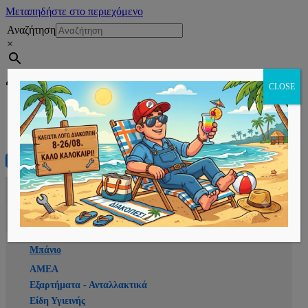
Μεταπηδήστε στο περιεχόμενο
Αναζήτηση
×
Εγγραφή
CLOSE
Αρχική
E-shop
Μπάνιο
ΑΜΕΑ
Εξαρτήματα - Ανταλλακτικά
Είδη Υγιεινής