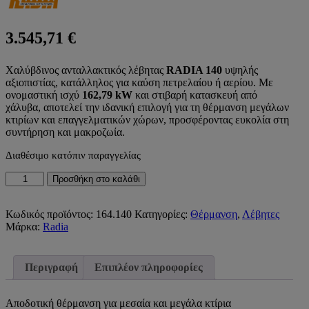
3.545,71
€
Χαλύβδινος ανταλλακτικός λέβητας
RADIA 140
υψηλής
αξιοπιστίας,
κατάλληλος για καύση πετρελαίου ή αερίου.
Με
ονομαστική ισχύ
162,79 kW
και στιβαρή κατασκευή από
χάλυβα,
αποτελεί την ιδανική επιλογή για τη θέρμανση μεγάλων
κτιρίων και επαγγελματικών χώρων,
προσφέροντας ευκολία στη
συντήρηση και μακροζωία.
Διαθέσιμο κατόπιν παραγγελίας
Λέβητας
Προσθήκη στο καλάθι
Ανταλλακτικός
Πετρελαίου-
Αερίου
Κωδικός προϊόντος:
164.140
Κατηγορίες:
Θέρμανση
,
Λέβητες
Χαλύβδινος
Μάρκα:
Radia
P140
140.000kcal/h
162,79kW
Περιγραφή
Επιπλέον πληροφορίες
RADIA
ποσότητα
Αποδοτική θέρμανση για μεσαία και μεγάλα κτίρια