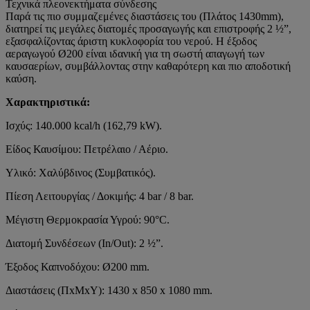
Τεχνικά πλεονεκτήματα σύνδεσης
Παρά τις πιο συμμαζεμένες διαστάσεις του (Πλάτος 1430mm),
διατηρεί τις μεγάλες διατομές προσαγωγής και επιστροφής 2 ½”,
εξασφαλίζοντας άριστη κυκλοφορία του νερού. Η έξοδος
αεραγωγού Ø200 είναι ιδανική για τη σωστή απαγωγή των
καυσαερίων, συμβάλλοντας στην καθαρότερη και πιο αποδοτική
καύση.
Χαρακτηριστικά:
Ισχύς: 140.000 kcal/h (162,79 kW).
Είδος Καυσίμου: Πετρέλαιο / Αέριο.
Υλικό: Χαλύβδινος (Συμβατικός).
Πίεση Λειτουργίας / Δοκιμής: 4 bar / 8 bar.
Μέγιστη Θερμοκρασία Υγρού: 90°C.
Διατομή Συνδέσεων (In/Out): 2 ½”.
Έξοδος Καπνοδόχου: Ø200 mm.
Διαστάσεις (ΠxΜxΥ): 1430 x 850 x 1080 mm.