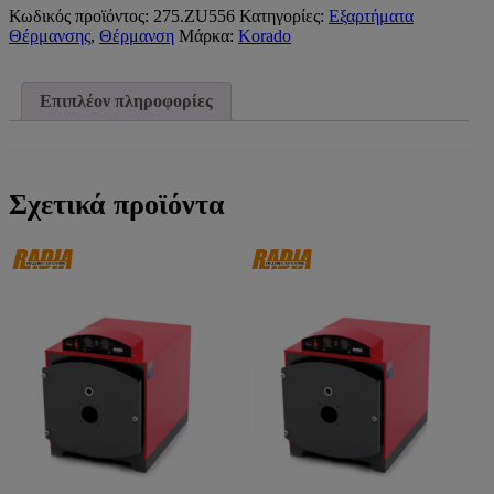
2
Κωδικός προϊόντος:
275.ZU556
Κατηγορίες:
Εξαρτήματα
ΤΕΜΑΧΙΩΝ
Θέρμανσης
,
Θέρμανση
Μάρκα:
Korado
UNIVERSAL
KORADO)
ποσότητα
Επιπλέον πληροφορίες
Σχετικά προϊόντα