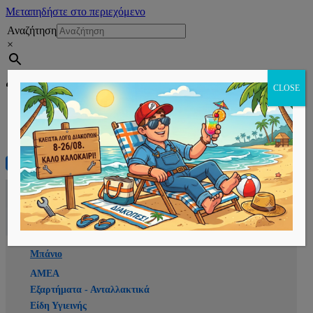
Μεταπηδήστε στο περιεχόμενο
Αναζήτηση
×
Εγγραφή
CLOSE
Αρχική
E-shop
Μπάνιο
ΑΜΕΑ
Εξαρτήματα - Ανταλλακτικά
Είδη Υγιεινής