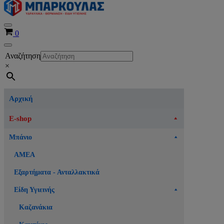
Μενού
Καλάθι
0
πλοήγησης
Μενού
Αναζήτηση
πλοήγησης
×
Αρχική
E-shop
Μπάνιο
ΑΜΕΑ
Εξαρτήματα - Ανταλλακτικά
Είδη Υγιεινής
Καζανάκια