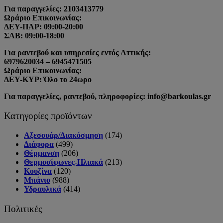
Για παραγγελίες: 2103413779
Ωράριο Επικοινωνίας:
ΔΕΥ-ΠΑΡ: 09:00-20:00
ΣΑΒ: 09:00-18:00
Για ραντεβού και υπηρεσίες εντός Αττικής:
6979620034 – 6945471505
Ωράριο Επικοινωνίας:
ΔΕΥ-ΚΥΡ: Όλο το 24ωρο
Για παραγγελίες, ραντεβού, πληροφορίες: info@barkoulas.gr
Κατηγορίες προϊόντων
Αξεσουάρ/Διακόσμηση
(174)
Διάφορα
(499)
Θέρμανση
(206)
Θερμοσίφωνες-Ηλιακά
(213)
Κουζίνα
(120)
Μπάνιο
(988)
Υδραυλικά
(414)
Πολιτικές