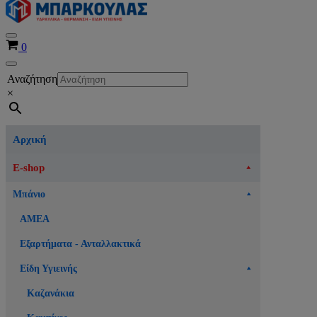
Μενού
Καλάθι
0
πλοήγησης
Μενού
Αναζήτηση
πλοήγησης
×
Αρχική
E-shop
Μπάνιο
ΑΜΕΑ
Εξαρτήματα - Ανταλλακτικά
Είδη Υγιεινής
Καζανάκια