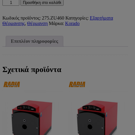
ΚΑΛΥΜΜΑ
Προσθήκη στο καλάθι
ΟΡΘΟΣΤΑΤΗ
ΣΤΗΡΙΓΜΑΤΟΣ
ΠΛΑΣΤΙΚΟ
Κωδικός προϊόντος:
275.ZU460
Κατηγορίες:
Εξαρτήματα
KORADO)
Θέρμανσης
,
Θέρμανση
Μάρκα:
Korado
ποσότητα
Επιπλέον πληροφορίες
Σχετικά προϊόντα