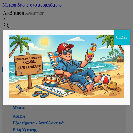
Μεταπηδήστε στο περιεχόμενο
Αναζήτηση
×
Εγγραφή
CLOSE
Αρχική
E-shop
Μπάνιο
ΑΜΕΑ
Εξαρτήματα - Ανταλλακτικά
Είδη Υγιεινής