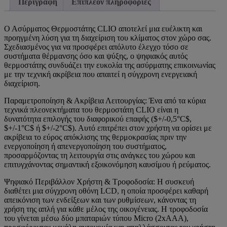
Περιγραφή
Επιπλέον πληροφορίες
Ο Ασύρματος Θερμοστάτης CLIO αποτελεί μια ευέλικτη και
προηγμένη λύση για τη διαχείριση του κλίματος στον χώρο σας.
Σχεδιασμένος για να προσφέρει απόλυτο έλεγχο τόσο σε
συστήματα θέρμανσης όσο και ψύξης, ο ψηφιακός αυτός
θερμοστάτης συνδυάζει την ευκολία της ασύρματης επικοινωνίας
με την τεχνική ακρίβεια που απαιτεί η σύγχρονη ενεργειακή
διαχείριση.
Παραμετροποίηση & Ακρίβεια Λειτουργίας: Ένα από τα κύρια
τεχνικά πλεονεκτήματα του θερμοστάτη CLIO είναι η
δυνατότητα επιλογής του διαφορικού επαφής ($+/-0,5°C$,
$+/-1°C$ ή $+/-2°C$). Αυτό επιτρέπει στον χρήστη να ορίσει με
ακρίβεια το εύρος απόκλισης της θερμοκρασίας πριν την
ενεργοποίηση ή απενεργοποίηση του συστήματος,
προσαρμόζοντας τη λειτουργία στις ανάγκες του χώρου και
επιτυγχάνοντας σημαντική εξοικονόμηση καυσίμου ή ρεύματος.
Ψηφιακό Περιβάλλον Χρήστη & Τροφοδοσία: Η συσκευή
διαθέτει μια σύγχρονη οθόνη LCD, η οποία προσφέρει καθαρή
απεικόνιση των ενδείξεων και των ρυθμίσεων, κάνοντας τη
χρήση της απλή για κάθε μέλος της οικογένειας. Η τροφοδοσία
του γίνεται μέσω δύο μπαταριών τύπου Micro (2xAAA),