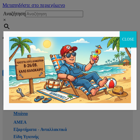
Μεταπηδήστε στο περιεχόμενο
Αναζήτηση
×
Εγγραφή
CLOSE
Αρχική
E-shop
Μπάνιο
ΑΜΕΑ
Εξαρτήματα - Ανταλλακτικά
Είδη Υγιεινής