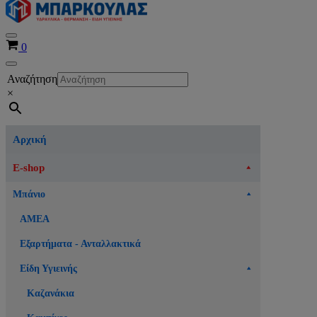
Μενού
Καλάθι
0
πλοήγησης
Μενού
Αναζήτηση
πλοήγησης
×
Αρχική
E-shop
Μπάνιο
ΑΜΕΑ
Εξαρτήματα - Ανταλλακτικά
Είδη Υγιεινής
Καζανάκια