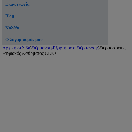
Επικοινωνία
Blog
Καλάθι
Ο λογαριασμός μου
Αρχική σελίδα
\
Θέρμανση
\
Εξαρτήματα Θέρμανσης
\
Θερμοστάτης
Ψηφιακός Ασύρματος CLIO