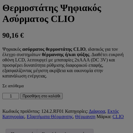
Θερμοστάτης Ψηφιακός
Ασύρματος CLIO
90,16
€
Ψηφιακός
ασύρματος θερμοστάτης CLIO
, ιδανικός για τον
έλεγχο συστημάτων
θέρμανσης ή/και ψύξης
. Διαθέτει ευκρινή
οθόνη LCD, λειτουργεί με μπαταρίες 2xAAA (DC 3V) και
προσφέρει δυνατότητα ρύθμισης διαφορικού επαφής,
εξασφαλίζοντας μέγιστη ακρίβεια και οικονομία στην
κατανάλωση ενέργειας.
Σε απόθεμα
Θερμοστάτης
Προσθήκη στο καλάθι
Ψηφιακός
Ασύρματος
CLIO
Κωδικός προϊόντος:
124.2.RF01
Κατηγορίες:
Διάφορα
,
Εκτός
ποσότητα
Κατηγορίας
,
Εξαρτήματα Θέρμανσης
,
Θέρμανση
Μάρκα:
CLIO