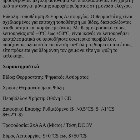
προσφέροντας μεγάλη αυτονομία και απαλλάσσοντας τον χρήστη
από την ανάγκη μόνιμης παροχής ρεύματος στη μονάδα ελέγχου.
Εύκολη Τοποθέτηση & Εύρος Λειτουργίας: Ο θερμοστάτης είναι
σχεδιασμένος για επίτοιχη τοποθέτηση με βίδες, διασφαλίζοντας
σταθερότητα και κομψή εμφάνιση. Με θερμοκρασιακό εύρος
λειτουργίας από +0°C έως +50°C, είναι ικανός να λειτουργήσει
αποτελεσματικά σε οποιοδήποτε εσωτερικό περιβάλλον,
παρέχοντας αξιοπιστία και άνεση καθ’ όλη τη διάρκεια του έτους,
είτε πρόκειται για θέρμανση τον χειμώνα είτε για ψύξη το
καλοκαίρι.
Χαρακτηριστικά
Είδος: Θερμοστάτης Ψηφιακός Ασύρματος
Χρήση: Θέρμανση ή/και Ψύξη
Περιβάλλον Χρήστη: Οθόνη LCD
Διαφορικό Επαφής: Ρυθμιζόμενο ($+/-0,5°C$, $+/-1°C$,
$+/-2°C$)
Τροφοδοσία: 2xAAA (Micro) / Τάση DC 3V
Εύρος Λειτουργίας: $+0°C$ έως $+50°C$