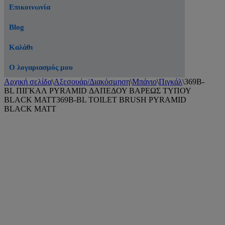
Επικοινωνία
Blog
Καλάθι
Ο λογαριασμός μου
Αρχική σελίδα
\
Αξεσουάρ/Διακόσμηση
\
Μπάνιο
\
Πιγκάλ
\
369B-
BL ΠΙΓΚΑΛ PYRAMID ΔΑΠΕΔΟΥ ΒΑΡΕΩΣ ΤΥΠΟΥ
BLACK MATT369B-BL TOILET BRUSH PYRAMID
BLACK MATT