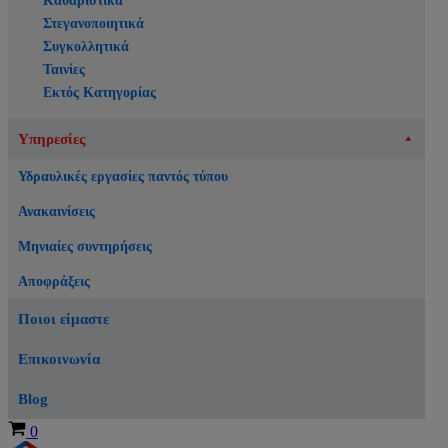
Καθαριστικά
Στεγανοποιητικά
Συγκολλητικά
Ταινίες
Εκτός Κατηγορίας
Υπηρεσίες
Υδραυλικές εργασίες παντός τύπου
Ανακαινίσεις
Μηνιαίες συντηρήσεις
Αποφράξεις
Ποιοι είμαστε
Επικοινωνία
Blog
Καλάθι
0