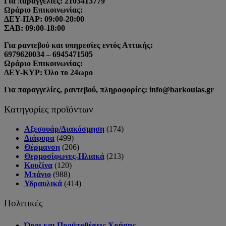
Για παραγγελίες: 2103413779
Ωράριο Επικοινωνίας:
ΔΕΥ-ΠΑΡ: 09:00-20:00
ΣΑΒ: 09:00-18:00
Για ραντεβού και υπηρεσίες εντός Αττικής:
6979620034 – 6945471505
Ωράριο Επικοινωνίας:
ΔΕΥ-ΚΥΡ: Όλο το 24ωρο
Για παραγγελίες, ραντεβού, πληροφορίες: info@barkoulas.gr
Κατηγορίες προϊόντων
Αξεσουάρ/Διακόσμηση
(174)
Διάφορα
(499)
Θέρμανση
(206)
Θερμοσίφωνες-Ηλιακά
(213)
Κουζίνα
(120)
Μπάνιο
(988)
Υδραυλικά
(414)
Πολιτικές
Όροι και Προϋποθέσεις Χρήσης