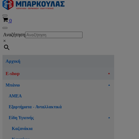
Μενού
Καλάθι
0
πλοήγησης
Μενού
Αναζήτηση
πλοήγησης
×
Αρχική
E-shop
Μπάνιο
ΑΜΕΑ
Εξαρτήματα - Ανταλλακτικά
Είδη Υγιεινής
Καζανάκια