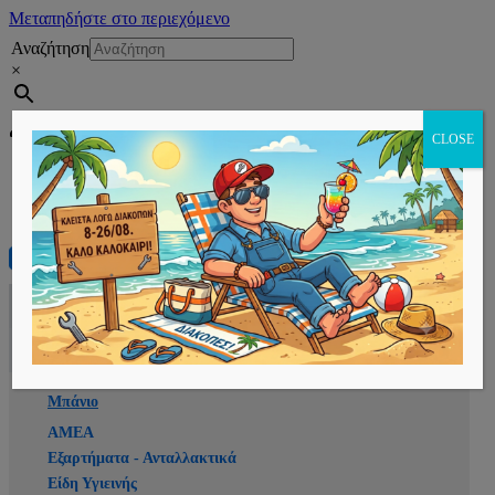
Μεταπηδήστε στο περιεχόμενο
Αναζήτηση
×
Εγγραφή
CLOSE
Αρχική
E-shop
Μπάνιο
ΑΜΕΑ
Εξαρτήματα - Ανταλλακτικά
Είδη Υγιεινής