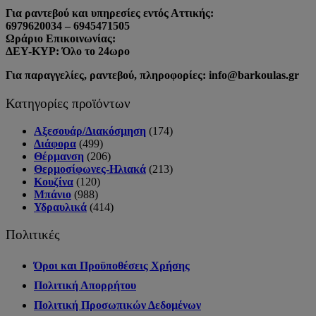
Για ραντεβού και υπηρεσίες εντός Αττικής:
6979620034 – 6945471505
Ωράριο Επικοινωνίας:
ΔΕΥ-ΚΥΡ: Όλο το 24ωρο
Για παραγγελίες, ραντεβού, πληροφορίες: info@barkoulas.gr
Κατηγορίες προϊόντων
Αξεσουάρ/Διακόσμηση
(174)
Διάφορα
(499)
Θέρμανση
(206)
Θερμοσίφωνες-Ηλιακά
(213)
Κουζίνα
(120)
Μπάνιο
(988)
Υδραυλικά
(414)
Πολιτικές
Όροι και Προϋποθέσεις Χρήσης
Πολιτική Απορρήτου
Πολιτική Προσωπικών Δεδομένων