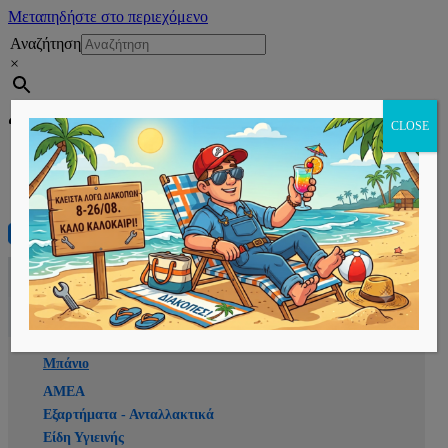
Μεταπηδήστε στο περιεχόμενο
Αναζήτηση
×
Εγγραφή
CLOSE
Αρχική
E-shop
Μπάνιο
ΑΜΕΑ
Εξαρτήματα - Ανταλλακτικά
Είδη Υγιεινής