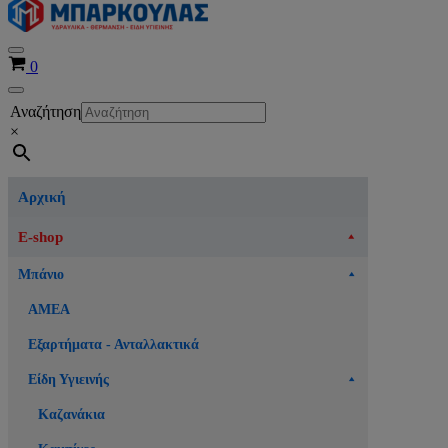
Μενού
Καλάθι
0
πλοήγησης
Μενού
Αναζήτηση
πλοήγησης
×
Αρχική
E-shop
Μπάνιο
ΑΜΕΑ
Εξαρτήματα - Ανταλλακτικά
Είδη Υγιεινής
Καζανάκια