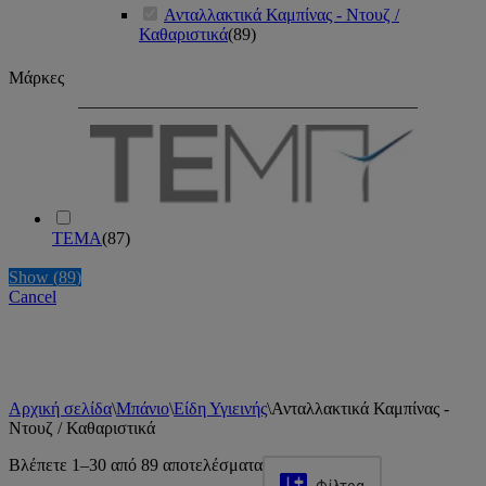
Ανταλλακτικά Καμπίνας - Ντουζ /
Καθαριστικά
(
89
)
Μάρκες
TEMA
(
87
)
Show
(
89
)
Cancel
Αρχική σελίδα
\
Μπάνιο
\
Είδη Υγιεινής
\
Ανταλλακτικά Καμπίνας -
Ντουζ / Καθαριστικά
Βλέπετε 1–30 από 89 αποτελέσματα