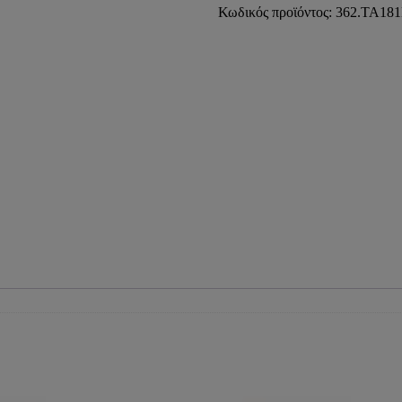
1/2"
Κωδικός προϊόντος:
362.ΤΑ18
PRESS
COMISA)
ποσότητα