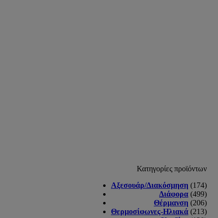
Κατηγορίες προϊόντων
Αξεσουάρ/Διακόσμηση
(174)
Διάφορα
(499)
Θέρμανση
(206)
Θερμοσίφωνες-Ηλιακά
(213)