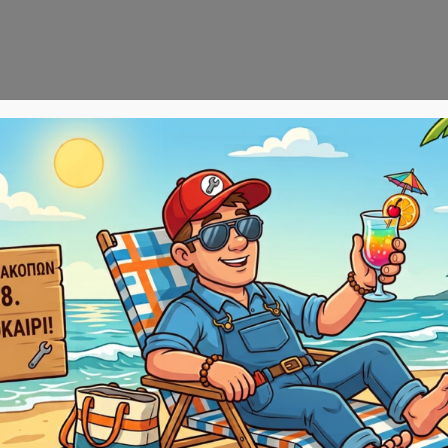
Αρχική
E-sho