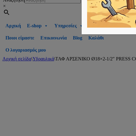
×
Αρχική
E-shop
Υπηρεσίες
Ποιοι είμαστε
Επικοινωνία
Blog
Καλάθι
Ο λογαριασμός μου
Αρχική σελίδα
\
Υδραυλικά
\
ΤΑΦ ΑΡΣΕΝΙΚΟ Ø18×2-1/2″ PRESS 