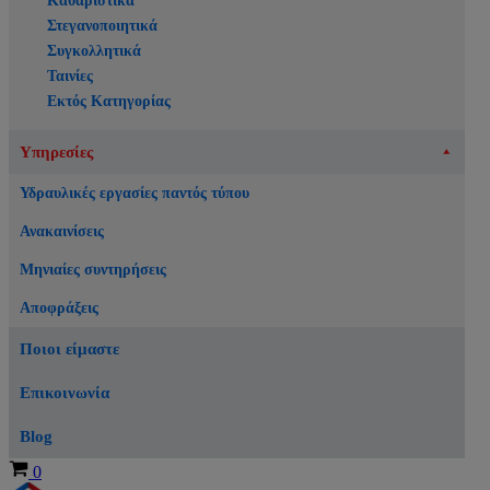
Καθαριστικά
Στεγανοποιητικά
Συγκολλητικά
Ταινίες
Εκτός Κατηγορίας
Υπηρεσίες
Υδραυλικές εργασίες παντός τύπου
Ανακαινίσεις
Μηνιαίες συντηρήσεις
Αποφράξεις
Ποιοι είμαστε
Επικοινωνία
Blog
Καλάθι
0