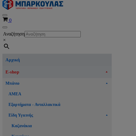
Μενού
Καλάθι
0
πλοήγησης
Μενού
Αναζήτηση
πλοήγησης
×
Αρχική
E-shop
Μπάνιο
ΑΜΕΑ
Εξαρτήματα - Ανταλλακτικά
Είδη Υγιεινής
Καζανάκια