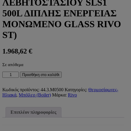
ΛΕΒΗΤΟΣΤΑΣΙΟΥ SLS1
500L ΔΙΠΛΗΣ ΕΝΕΡΓΕΙΑΣ
ΜΟΝΩΜΕΝΟ GLASS RIVO
ST)
1.968,62
€
Σε απόθεμα
ΜΠΟΪΛΕΡ
Προσθήκη στο καλάθι
ΛΕΒΗΤΟΣΤΑΣΙΟΥ
SLS1
500L
Κωδικός προϊόντος:
44.3.Μ0500
Κατηγορίες:
Θερμοσίφωνες-
ΔΙΠΛΗΣ
Ηλιακά
,
Μπόϊλερ (Boiler)
Μάρκα:
Rivo
ΕΝΕΡΓΕΙΑΣ
ΜΟΝΩΜΕΝΟ
GLASS
Επιπλέον πληροφορίες
RIVO
ST)
ποσότητα