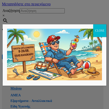
Μεταπηδήστε στο περιεχόμενο
Αναζήτηση
×
Εγγραφή
CLOSE
Αρχική
E-shop
Μπάνιο
ΑΜΕΑ
Εξαρτήματα - Ανταλλακτικά
Είδη Υγιεινής