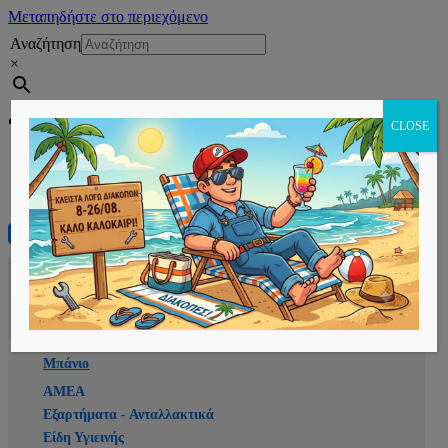
Μεταπηδήστε στο περιεχόμενο
Αναζήτηση
×
Εγγραφή
CLOSE
Αρχική
E-shop
Μπάνιο
ΑΜΕΑ
Εξαρτήματα - Ανταλλακτικά
Είδη Υγιεινής