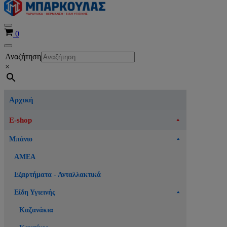
Μενού
Καλάθι
0
πλοήγησης
Μενού
Αναζήτηση
πλοήγησης
×
Αρχική
E-shop
Μπάνιο
ΑΜΕΑ
Εξαρτήματα - Ανταλλακτικά
Είδη Υγιεινής
Καζανάκια