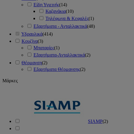
Είδη Υγιεινής
(
14
)
Καζανάκια
(
10
)
Τηλέφωνα & Κεφαλές
(
1
)
Εξαρτήματα - Ανταλλακτικά
(
48
)
Υδραυλικά
(
414
)
Κουζίνα
(
3
)
Μπαταρίες
(
1
)
Εξαρτήματα-Ανταλλακτικά
(
2
)
Θέρμανση
(
2
)
Εξαρτήματα Θέρμανσης
(
2
)
Μάρκες
SIAMP
(
2
)