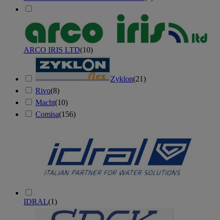
ARCO IRIS LTD
(
10
)
Zyklon
(
21
)
Rivo
(
8
)
Macht
(
10
)
Comisa
(
156
)
IDRAL
(
1
)