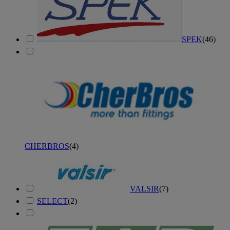
SPEK
(
46
)
CHERBROS
(
4
)
VALSIR
(
7
)
SELECT
(
2
)